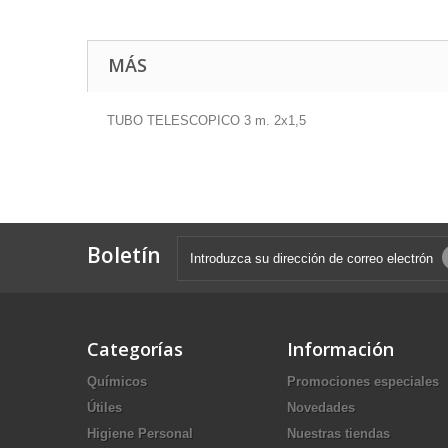
MÁS
TUBO TELESCOPICO 3 m. 2x1,5
Boletín
Categorías
Información
Químicos
Promociones especiales
Útiles
Novedades
Higiene Personal
Nuestras tiendas