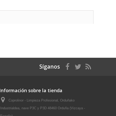
Síganos
Información sobre la tienda
Coprolinor - Limpieza Profesional, Orduñako
Industrialdea, nave P3C y P3D 48460 Orduña (Vizcaya -
España)