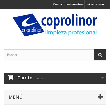
Contacte con nosotros
Iniciar sesión
Carrito
vacío
MENÚ