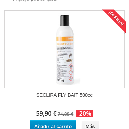
¡OFERTA!
SECLIRA FLY BAIT 500cc
59,90 €
-20%
74,88 €
Añadir al carrito
Más