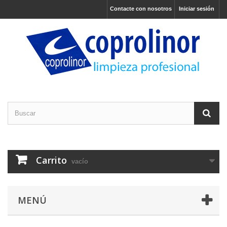
Contacte con nosotros
Iniciar sesión
Carrito
vacío
MENÚ