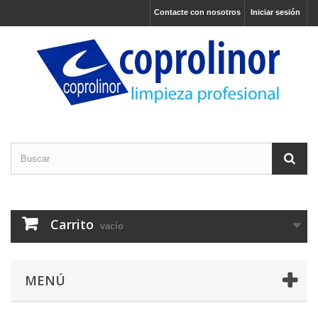
Contacte con nosotros
Iniciar sesión
Carrito
vacío
MENÚ