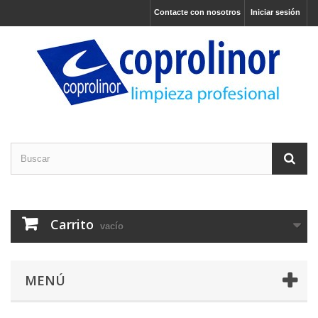
Contacte con nosotros
Iniciar sesión
Carrito
vacío
MENÚ