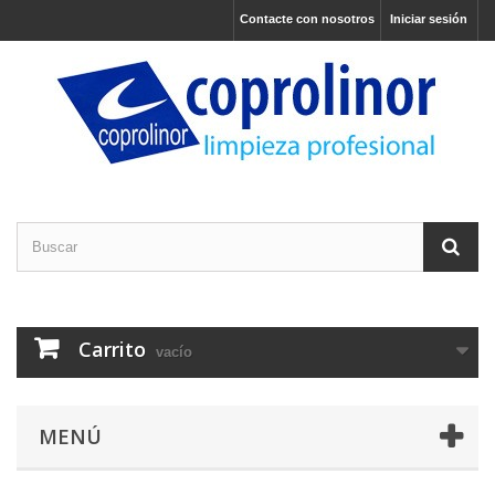
Contacte con nosotros
Iniciar sesión
Carrito
vacío
MENÚ