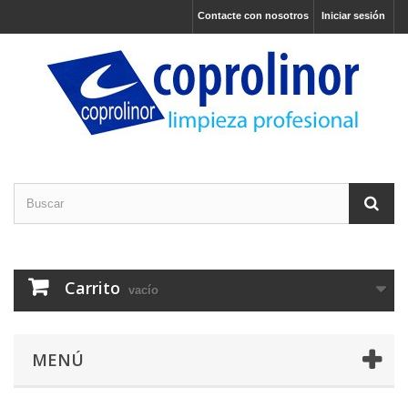
Contacte con nosotros
Iniciar sesión
Carrito
vacío
MENÚ