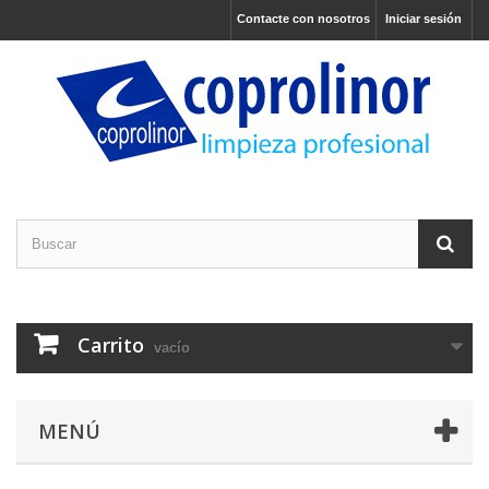
Contacte con nosotros
Iniciar sesión
Carrito
vacío
MENÚ