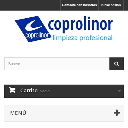
Contacte con nosotros
Iniciar sesión
Carrito
vacío
MENÚ