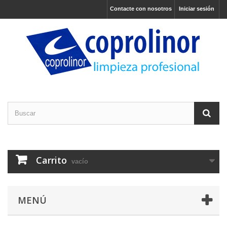
Contacte con nosotros
Iniciar sesión
Carrito
vacío
MENÚ