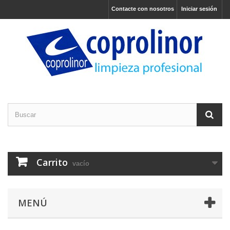
Contacte con nosotros
Iniciar sesión
Carrito
vacío
MENÚ