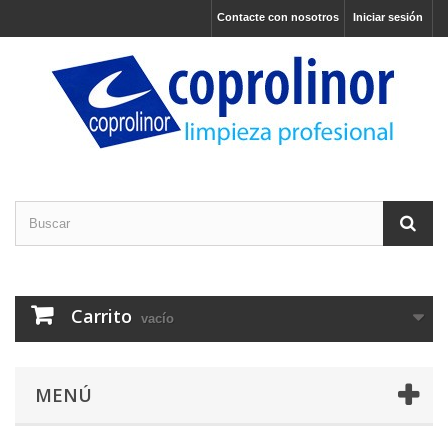
Contacte con nosotros
Iniciar sesión
Carrito
vacío
MENÚ